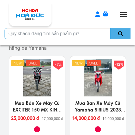
Togg
hãng xe Yamaha
NEW
SALE
NEW
SALE
-7%
-12%
Mua Bán Xe Máy Cũ
Mua Bán Xe Máy Cũ
EXCITER 150 MX KING
Yamaha SIRIUS 2023
Đời 2020 Nhập Khẩu
Nghệ An Giá Rẻ
25,000,000 đ
14,000,000 đ
27,000,000 đ
16,000,000 đ