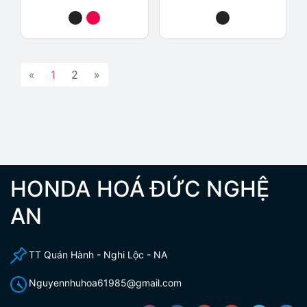
«
1
2
»
HONDA HOÁ ĐỨC NGHỆ
AN
TT Quán Hành - Nghi Lộc - NA
Nguyennhuhoa61985@gmail.com