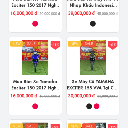
Exciter 150 2017 Nghệ
Nhập Khẩu Indonesia
An Giá Rẻ Uy Tín
Tại Nghệ An
16,000,000 đ
39,000,000 đ
20,000,000 đ
45,000,000 đ
NEW
SALE
NEW
SALE
-11%
-9%
Mua Bán Xe Yamaha
Xe Máy Cũ YAMAHA
Exciter 150 2017 Nghệ
EXCITER 155 VVA Tại Cửa
An Giá Rẻ
Hàng Honda Hóa Đức
16,000,000 đ
30,000,000 đ
18,000,000 đ
33,000,000 đ
NEW
SALE
NEW
SALE
-5%
-11%