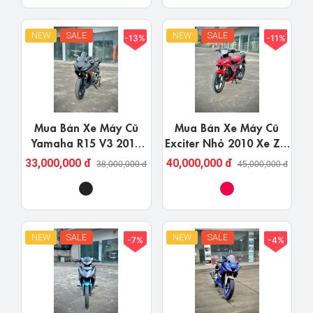
NEW
SALE
NEW
SALE
-13%
-11%
Mua Bán Xe Máy Cũ
Mua Bán Xe Máy Cũ
Yamaha R15 V3 2019
Exciter Nhỏ 2010 Xe Zin
Nghệ An Giá Rẻ
Tại Nghệ An
33,000,000 đ
40,000,000 đ
38,000,000 đ
45,000,000 đ
NEW
SALE
NEW
SALE
-7%
-4%