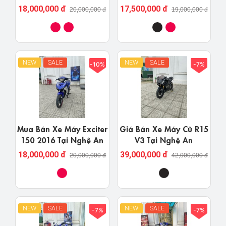
Kiểng Full Mới Tại Nghệ
18,000,000 đ
17,500,000 đ
20,000,000 đ
19,000,000 đ
An Giá Rẻ Uy Tín
NEW
SALE
NEW
SALE
-10%
-7%
Mua Bán Xe Máy Exciter
Giá Bán Xe Máy Cũ R15
150 2016 Tại Nghệ An
V3 Tại Nghệ An
18,000,000 đ
39,000,000 đ
20,000,000 đ
42,000,000 đ
NEW
SALE
NEW
SALE
-7%
-7%