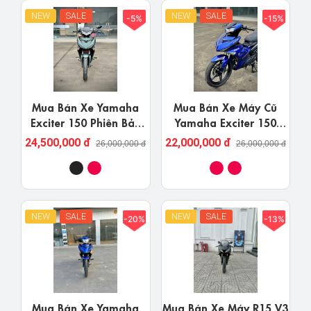
NEW
SALE
NEW
SALE
-5%
-15%
Mua Bán Xe Yamaha
Mua Bán Xe Máy Cũ
Exciter 150 Phiên Bản
Yamaha Exciter 150
Giới Hạn Giá Rẻ Uy Tín
2021 Nghệ An Giá Rẻ
24,500,000 đ
22,000,000 đ
26,000,000 đ
26,000,000 đ
Uy Tín
NEW
SALE
NEW
SALE
-20%
-13%
Mua Bán Xe Yamaha
Mua Bán Xe Máy R15 V3