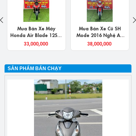
Mua Bán Xe Máy
Mua Bán Xe Cũ SH
Honda Air Blade 125cc
Mode 2016 Nghệ An
Ở Nghệ An Chính Chủ
Giá Rẻ, Chính Chủ
33,000,000
38,000,000
Uy Tín Giá Rẻ
SẢN PHẨM BÁN CHẠY