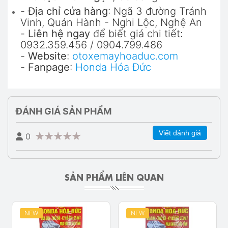
-
Địa chỉ cửa hàng
: Ngã 3 đường Tránh
Vinh, Quán Hành - Nghi Lộc, Nghệ An
-
Liên hệ ngay
để biết giá chi tiết:
0932.359.456 / 0904.799.486
-
Website
:
otoxemayhoaduc.com
-
Fanpage
:
Honda Hóa Đức
ĐÁNH GIÁ SẢN PHẨM
Viết đánh giá
0
SẢN PHẨM LIÊN QUAN
NEW
NEW