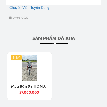
Chuyên Viên Tuyển Dụng
07-06-2022
SẢN PHẨM ĐÃ XEM
NEW
Mua Bán Xe HONDA
VISION 2021 Bản Đặc
27,000,000
Biệt Đỏ Đen Nghệ An